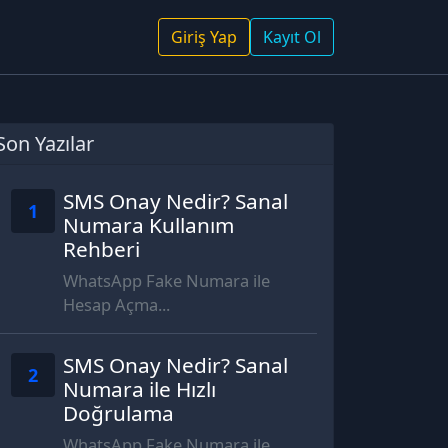
Giriş Yap
Kayıt Ol
Son Yazılar
SMS Onay Nedir? Sanal
1
Numara Kullanım
Rehberi
WhatsApp Fake Numara ile
Hesap Açma...
SMS Onay Nedir? Sanal
2
Numara ile Hızlı
Doğrulama
WhatsApp Fake Numara ile