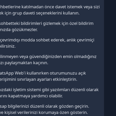
etlerine katılmadan önce davet istemek veya sizi
 için grup daveti seçeneklerini kullanın.
sohbetteki bildirimleri gizlemek için özel bildirim
nınızda gözükmezler.
evrimdışı modda sohbet ederek, anlık çevrimiçi
irsiniz.
Bilinmeyen veya güvendiğinizden emin olmadığınız
ınızı paylaşmaktan kaçının.
tsApp Web'i kullanırken oturumunuzu açık
şimini sınırlayan ayarları etkinleştirin.
daki işletim sistemi gibi yazılımları düzenli olarak
rını kapatmaya yardımcı olabilir.
p bilgilerinizi düzenli olarak gözden geçirin.
e kişisel verilerinizi korumaya özen gösterin.