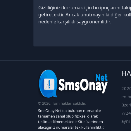
Gizliliğinizi korumak için bu ipuçlarını t
getirecektir. Ancak unutmayın ki diğer kull
nedenle karşılıklı saygı önemlidir.
HA
2020
en b
© 2026, Tüm hakları saklıdır.
üzer
SmsOnay.Net'da bulunan numaralar
7/24
tamamen sanal olup fiziksel olarak
aynı
teslim edilmemektedir. Site üzerinden
alacağınız numaralar tek kullanımlıktır.