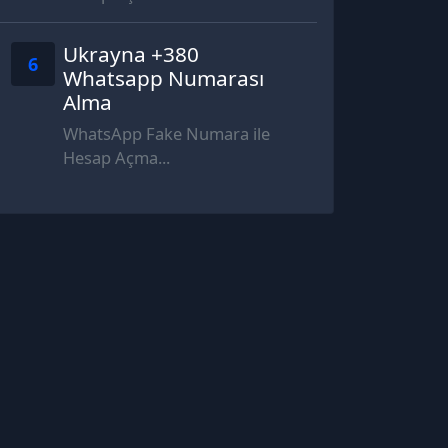
Ukrayna +380
6
Whatsapp Numarası
Alma
WhatsApp Fake Numara ile
Hesap Açma...