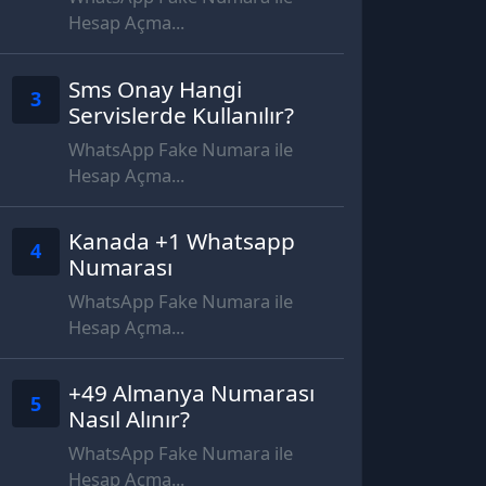
Hesap Açma...
Sms Onay Hangi
3
Servislerde Kullanılır?
WhatsApp Fake Numara ile
Hesap Açma...
Kanada +1 Whatsapp
4
Numarası
WhatsApp Fake Numara ile
Hesap Açma...
+49 Almanya Numarası
5
Nasıl Alınır?
WhatsApp Fake Numara ile
Hesap Açma...