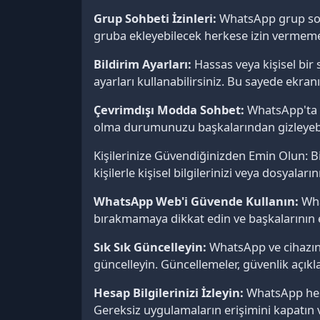
Grup Sohbeti İzinleri:
WhatsApp grup sohb
gruba ekleyebilecek herkese izin vermemek
Bildirim Ayarları:
Hassas veya kişisel bir 
ayarları kullanabilirsiniz. Bu sayede ekra
Çevrimdışı Modda Sohbet:
WhatsApp'ta ç
olma durumunuzu başkalarından gizleyebil
Kişilerinize Güvendiğinizden Emin Olun: 
kişilerle kişisel bilgilerinizi veya dosyalar
WhatsApp Web'i Güvende Kullanın:
Wha
bırakmamaya dikkat edin ve başkalarının eri
Sık Sık Güncelleyin:
WhatsApp ve cihazınız
güncelleyin. Güncellemeler, güvenlik açıkla
Hesap Bilgilerinizi İzleyin:
WhatsApp hesa
Gereksiz uygulamaların erişimini kapatın v