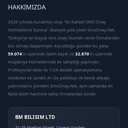
HAKKIMIZDA
2020 yılında kurulmuş olup "En Kaliteli SMS Onay
Hizmetlerini Sunma" ilkesiyle yola çıkan SmsOnay.Net,
Türkiye'ye en büyük sms onay hizmeti veren firmalardan
biri olmayı başarmıştır. Kurulduğu günden bu yana
59.074
'in üzerinde işlem kaydı ve
32.870
'in üzerinde
müşteriye hizmetlerinde ev sahipliği yapmıştır.
Profesyonel ekibi ile 7/24 destek operasyonunu
sürdüren ve sürekli Ar-Ge politikası ile kendi altyapı
yatırımlarını yöneten SmsOnay.Net, aynı zamanda en
fazla işlem hacmine sahip firmalardan biridir.
BM BILISIM LTD
71-75 Shelton Street, Covent Garden,